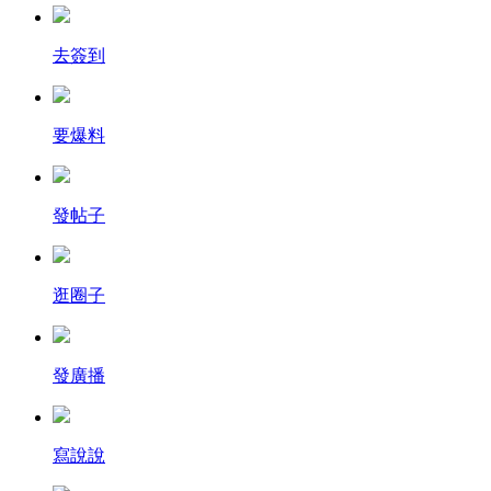
去簽到
要爆料
發帖子
逛圈子
發廣播
寫說說