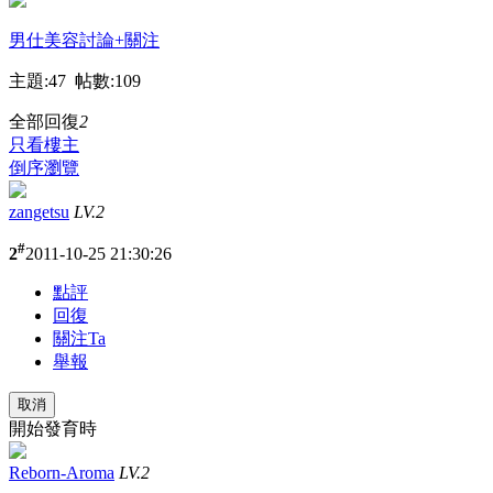
男仕美容討論
+關注
主題:47 帖數:109
全部回復
2
只看樓主
倒序瀏覽
zangetsu
LV.2
#
2
2011-10-25 21:30:26
點評
回復
關注Ta
舉報
取消
開始發育時
Reborn-Aroma
LV.2