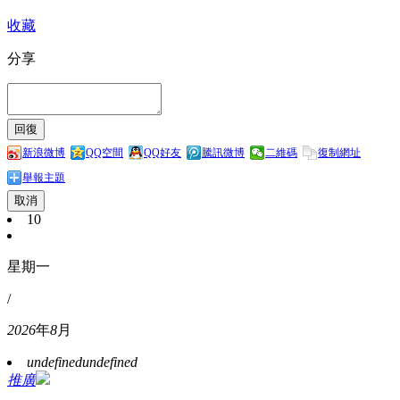
收藏
分享
新浪微博
QQ空間
QQ好友
騰訊微博
二維碼
復制網址
舉報主題
取消
10
星期一
/
2026
年
8
月
undefined
undefined
推廣