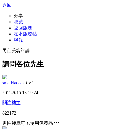
返回
分享
收藏
返回版塊
在本版發帖
舉報
男仕美容討論
請問各位先生
smalldadada
LV.1
2011-9-15 13:19:24
關注樓主
82217
2
男性幾歲可以使用保養品???