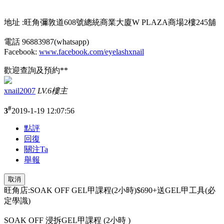
地址 :旺角彌敦道608號總統商業大廈W PLAZA商場2樓245舖
電話 96883987(whatsapp)
Facebook:
www.facebook.com/eyelashxnail
歡迎查詢及預約**
xnail2007
LV.6
樓主
#
3
2019-1-19 12:07:56
點評
回復
關注Ta
舉報
取消
旺角店:SOAK OFF GEL甲課程(2小時)$690+送GEL甲工具(必
定學識)
SOAK OFF 浸拆GEL甲課程 (2小時 )