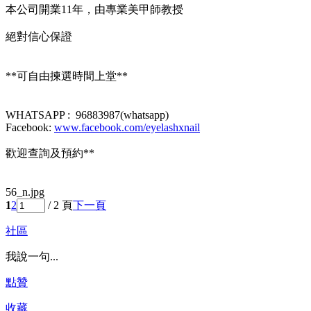
本公司開業11年，由專業美甲師教授
絕對信心保證
**可自由揀選時間上堂**
WHATSAPP : 96883987(whatsapp)
Facebook:
www.facebook.com/eyelashxnail
歡迎查詢及預約**
56_n.jpg
1
2
/ 2 頁
下一頁
社區
我說一句...
點贊
收藏