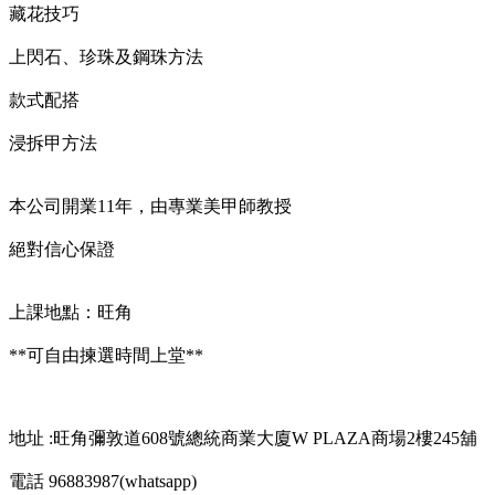
藏花技巧
上閃石、珍珠及鋼珠方法
款式配搭
浸拆甲方法
本公司開業11年，由專業美甲師教授
絕對信心保證
上課地點：旺角
**可自由揀選時間上堂**
地址 :旺角彌敦道608號總統商業大廈W PLAZA商場2樓245舖
電話 96883987(whatsapp)