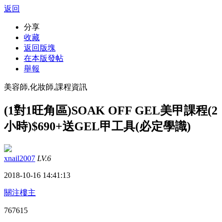
返回
分享
收藏
返回版塊
在本版發帖
舉報
美容師,化妝師,課程資訊
(1對1旺角區)SOAK OFF GEL美甲課程(2
小時)$690+送GEL甲工具(必定學識)
xnail2007
LV.6
2018-10-16 14:41:13
關注樓主
76761
5