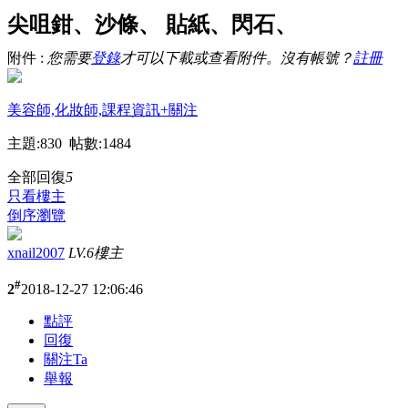
尖咀鉗、沙條、 貼紙、閃石、
附件 :
您需要
登錄
才可以下載或查看附件。沒有帳號？
註冊
拆卸甲包、死皮推、潔甲水
美容師,化妝師,課程資訊
+關注
*附送工具可做到十多個客人*
主題:830 帖數:1484
~返到屋企就可以即刻試整~
全部回復
5
只看樓主
教授全套美甲用品工具使用方法及款式配
倒序瀏覽
搭
xnail2007
LV.6
樓主
#
2
2018-12-27 12:06:46
課程內容︰
點評
SOAK OFF GEL甲上色技巧
回復
關注Ta
法式SOAK OFF GEL甲
舉報