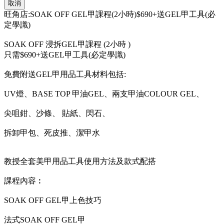
取消
閃粉漸變SOAK OFF GEL甲
旺角店:SOAK OFF GEL甲課程(2小時)$690+送GEL甲工具(必
定學識)
打磨及修甲形技巧
SOAK OFF 浸拆GEL甲課程 (2小時 )
只需$690+送GEL甲工具(必定學識)
藏花技巧
免費附送GEL甲用品工具材料包括:
UV燈、BASE TOP 甲油GEL、兩支甲油COLOUR GEL、
上閃石、珍珠及鋼珠方法
尖咀鉗、沙條、 貼紙、閃石、
款式配搭
拆卸甲包、死皮推、潔甲水
浸拆甲方法
教授全套美甲用品工具使用方法及款式配搭
課程內容︰
SOAK OFF GEL甲上色技巧
本公司開業13年，由專業美甲師教授
法式SOAK OFF GEL甲