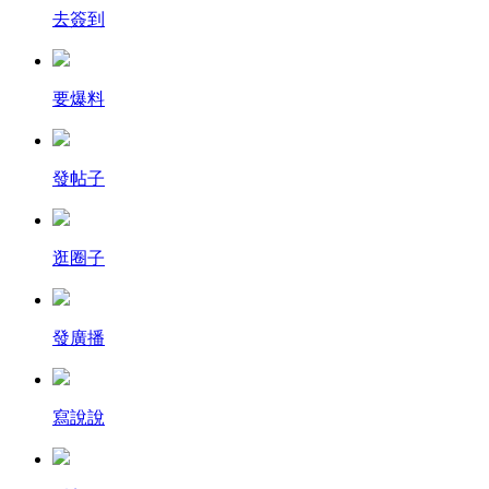
去簽到
要爆料
發帖子
逛圈子
發廣播
寫說說