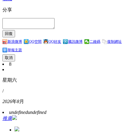
分享
新浪微博
QQ空間
QQ好友
騰訊微博
二維碼
復制網址
舉報主題
取消
8
星期六
/
2026
年
8
月
undefined
undefined
推廣