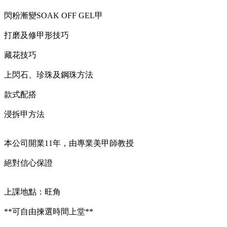
絕對信心保證
閃粉漸變SOAK OFF GEL甲
打磨及修甲形技巧
**可自由揀選時間上堂**
藏花技巧
上課地點 : 旺角
上閃石、珍珠及鋼珠方法
款式配搭
WHATSAPP : 96883987
浸拆甲方法
Facebook:
www.facebook.com/eyelashxnail
本公司開業11年，由專業美甲師教授
絕對信心保證
歡迎查詢及預約**
上課地點：旺角
**可自由揀選時間上堂**
Full