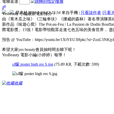
電梯直達
#
1
發表於 2024-1-19 22:23:54
來自手機
|
只看該作者
|
只看
Yesbeauty 小編最新電影推介！
由《青木瓜之味》《三輪車伕》《挪威的森林》著名導演陳英
新作品《味遊心窩》The Pot-au-Feu / La Passion de D
際電影獎」15強！電影帶領觀眾走進七色五味的美食世界， 
預告 @ YouTube：https://youtu.be/1XtYEU3Hpkc?si=ZozL5NKjy
希望大家yes beauty會員抽時間去睇下呢！
YesBeauty 電影小編(小婷婷）報導！
sJ矇 poster high res S.jpg
(75.89 KB, 下載次數: 599)
收藏