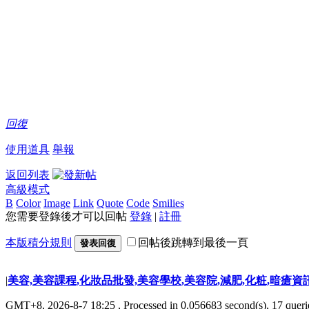
回復
使用道具
舉報
返回列表
高級模式
B
Color
Image
Link
Quote
Code
Smilies
您需要登錄後才可以回帖
登錄
|
註冊
本版積分規則
回帖後跳轉到最後一頁
發表回復
|
美容,美容課程,化妝品批發,美容學校,美容院,減肥,化粧,暗瘡資
GMT+8, 2026-8-7 18:25
, Processed in 0.056683 second(s), 17 querie