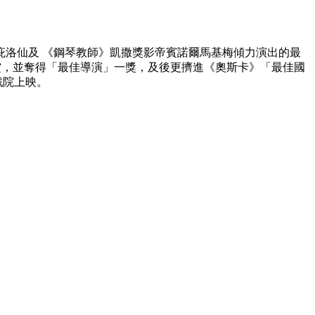
洛仙及 《鋼琴教師》凱撒獎影帝賓諾爾馬基梅傾力演出的最
康城影展放映後獲影評高度讚賞，並奪得「最佳導演」一獎，及後更擠進《奧斯卡》「最佳國
戲院上映。