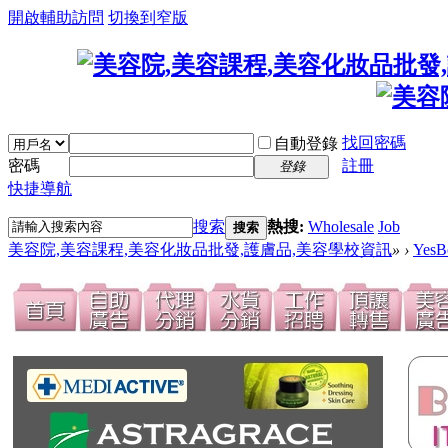
開啟輔助訪問
切換到窄版
找回密碼
自動登錄
密碼
註冊
登錄
快捷導航
搜索
熱搜:
Wholesale
Job
搜索
美容院,美容課程,美容化妝品批發,護膚品,美容學校資訊
»
›
Yes