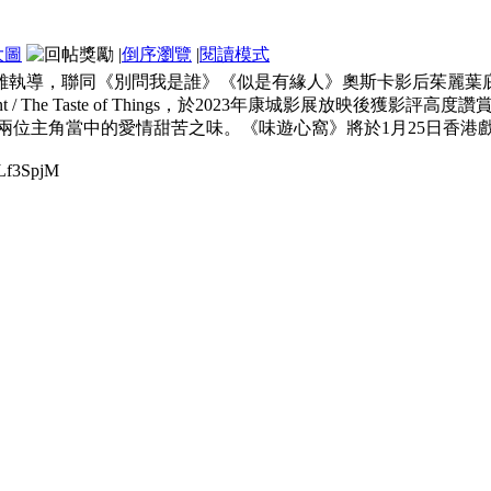
大圖
|
倒序瀏覽
|
閱讀模式
雄執導，聯同《別問我是誰》《似是有緣人》奧斯卡影后茱麗葉庇
odin Bouffant / The Taste of Things，於2023年
盡兩位主角當中的愛情甜苦之味。《味遊心窩》將於1月25日香港
Lf3SpjM