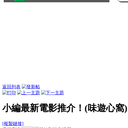
返回列表
小編最新電影推介！(味遊心窩)
[複製鏈接]