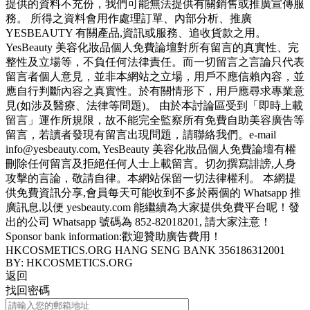
提供的資料不充份，我們可能無法提供有關銷售或推廣宣傳服
務。 所得之資料會用作處理訂單、內部分析、推廣
YESBEAUTY 有關產品,資訊或服務、追收貨款之用。
YesBeauty 美容化妝品個人免費論壇對所有留言的真實性、完
整性及立場等，不負任何法律責任。而一切留言之言論只代表
留言者個人意見，並非本網站之立場，用戶不應信賴內容，並
應自行判斷內容之真實性。於有關情形下，用戶應尋求專業意
見(如涉及醫療、法律等問題)。 由於本討論區受到「即時上載
留言」運作所規限，故不能完全監察所有免費自助美容廣告等
留言，若讀者發現有留言出現問題，請聯絡我們。e-mail
info@yesbeauty.com, YesBeauty 美容化妝品個人免費論壇有權
刪除任何留言及拒絕任何人士上載留言。切勿撰寫誹謗,人身
攻擊的言論，敬請自律。本網站保留一切法律權利。 本網提
供免費資訊分享,會員每天可能收到不多於兩個的 Whatsapp 推
廣訊息,以便 yesbeauty.com 能繼續為大家提供免費平台呢！發
出的公司 Whatsapp 號碼為 852-82018201, 請大家注意！
Sponsor bank information:歡迎贊助廣告費用！
HKCOSMETICS.ORG HANG SENG BANK 356186312001
BY: HKCOSMETICS.ORG
返回
找回密碼