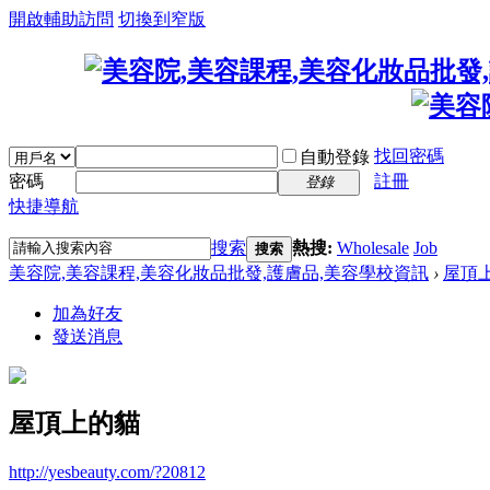
開啟輔助訪問
切換到窄版
找回密碼
自動登錄
密碼
註冊
登錄
快捷導航
搜索
熱搜:
Wholesale
Job
搜索
美容院,美容課程,美容化妝品批發,護膚品,美容學校資訊
›
屋頂
加為好友
發送消息
屋頂上的貓
http://yesbeauty.com/?20812