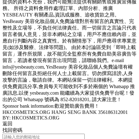
提供的資料不充份，我們可能無法提供有關銷售或推廣宣傳服
務。 所得之資料會用作處理訂單、內部分析、推廣
YESBEAUTY 有關產品,資訊或服務、追收貨款之用。
YesBeauty 美容化妝品個人免費論壇對所有留言的真實性、完
整性及立場等，不負任何法律責任。而一切留言之言論只代表
留言者個人意見，並非本網站之立場，用戶不應信賴內容，並
應自行判斷內容之真實性。於有關情形下，用戶應尋求專業意
見(如涉及醫療、法律等問題)。 由於本討論區受到「即時上載
留言」運作所規限，故不能完全監察所有免費自助美容廣告等
留言，若讀者發現有留言出現問題，請聯絡我們。e-mail
info@yesbeauty.com, YesBeauty 美容化妝品個人免費論壇有權
刪除任何留言及拒絕任何人士上載留言。切勿撰寫誹謗,人身
攻擊的言論，敬請自律。本網站保留一切法律權利。 本網提
供免費資訊分享,會員每天可能收到不多於兩個的 Whatsapp 推
廣訊息,以便 yesbeauty.com 能繼續為大家提供免費平台呢！發
出的公司 Whatsapp 號碼為 852-82018201, 請大家注意！
Sponsor bank information:歡迎贊助廣告費用！
HKCOSMETICS.ORG HANG SENG BANK 356186312001
BY: HKCOSMETICS.ORG
返回
找回密碼