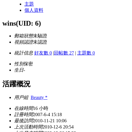
主題
個人資料
wins
(UID: 6)
郵箱狀態
未驗證
視頻認證
未認證
統計信息
好友數 0
|
回帖數 27
|
主題數 0
性別
保密
生日
-
活躍概況
用戶組
Beauty *
在線時間
16 小時
註冊時間
2007-6-4 15:18
最後訪問
2010-11-21 10:06
上次活動時間
2010-12-6 20:54