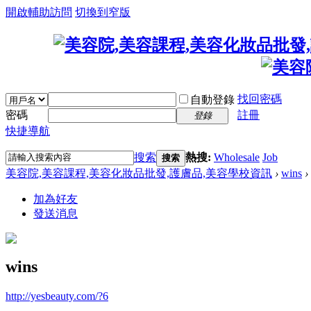
開啟輔助訪問
切換到窄版
找回密碼
自動登錄
密碼
註冊
登錄
快捷導航
搜索
熱搜:
Wholesale
Job
搜索
美容院,美容課程,美容化妝品批發,護膚品,美容學校資訊
›
wins
›
加為好友
發送消息
wins
http://yesbeauty.com/?6