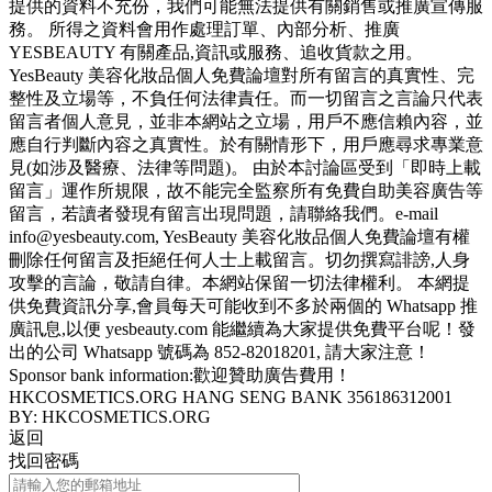
提供的資料不充份，我們可能無法提供有關銷售或推廣宣傳服
務。 所得之資料會用作處理訂單、內部分析、推廣
YESBEAUTY 有關產品,資訊或服務、追收貨款之用。
YesBeauty 美容化妝品個人免費論壇對所有留言的真實性、完
整性及立場等，不負任何法律責任。而一切留言之言論只代表
留言者個人意見，並非本網站之立場，用戶不應信賴內容，並
應自行判斷內容之真實性。於有關情形下，用戶應尋求專業意
見(如涉及醫療、法律等問題)。 由於本討論區受到「即時上載
留言」運作所規限，故不能完全監察所有免費自助美容廣告等
留言，若讀者發現有留言出現問題，請聯絡我們。e-mail
info@yesbeauty.com, YesBeauty 美容化妝品個人免費論壇有權
刪除任何留言及拒絕任何人士上載留言。切勿撰寫誹謗,人身
攻擊的言論，敬請自律。本網站保留一切法律權利。 本網提
供免費資訊分享,會員每天可能收到不多於兩個的 Whatsapp 推
廣訊息,以便 yesbeauty.com 能繼續為大家提供免費平台呢！發
出的公司 Whatsapp 號碼為 852-82018201, 請大家注意！
Sponsor bank information:歡迎贊助廣告費用！
HKCOSMETICS.ORG HANG SENG BANK 356186312001
BY: HKCOSMETICS.ORG
返回
找回密碼