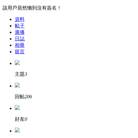
該用戶居然懶到沒有簽名！
資料
帖子
廣播
日誌
相冊
留言
主題
3
回帖
206
好友
0