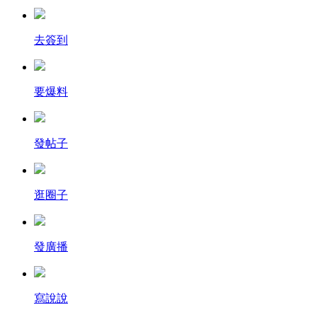
去簽到
要爆料
發帖子
逛圈子
發廣播
寫說說