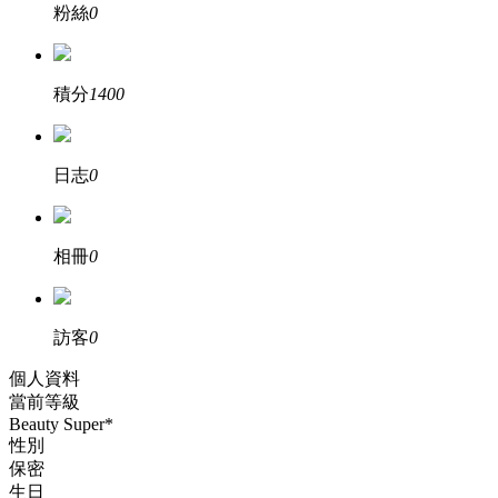
粉絲
0
積分
1400
日志
0
相冊
0
訪客
0
個人資料
當前等級
Beauty Super*
性別
保密
生日