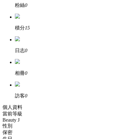
粉絲
0
積分
15
日志
0
相冊
0
訪客
0
個人資料
當前等級
Beauty J
性別
保密
生日