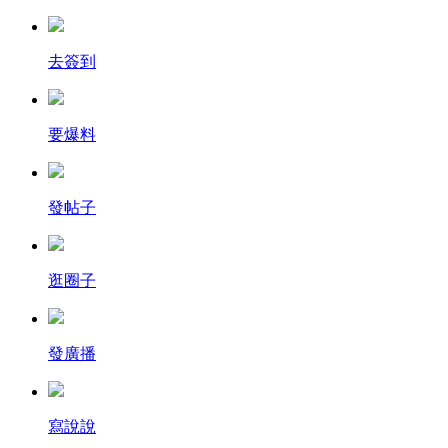
去簽到
要爆料
發帖子
逛圈子
發廣播
寫說說