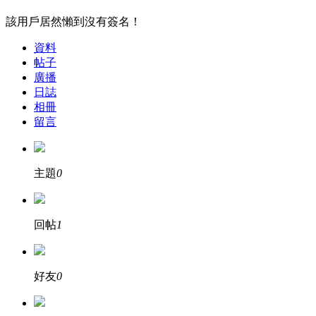
該用戶居然懶到沒有簽名！
資料
帖子
廣播
日誌
相冊
留言
主題
0
回帖
1
好友
0